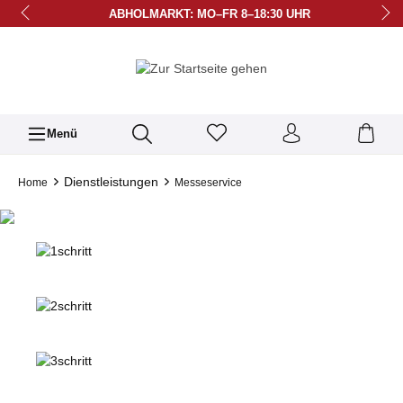
ABHOLMARKT: MO–FR 8–18:30 UHR
BÜRO: MO–FR 9–12 & 15–17 UHR
LIEFERUNG AB 39,90 € FREI ZZGL. PFAND
BERATUNG UNTER 07158-23 27
Menü
Dienstleistungen
Home
Messeservice