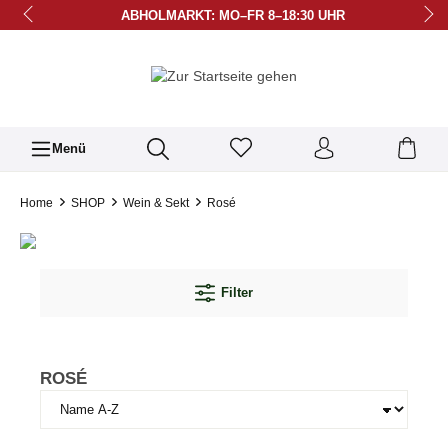
ABHOLMARKT: MO–FR 8–18:30 UHR
BÜRO: MO–FR 9–12 & 15–17 UHR
LIEFERUNG AB 39,90 € FREI ZZGL. PFAND
BERATUNG UNTER 07158-23 27
Menü
Home
SHOP
Wein & Sekt
Rosé
Filter
ROSÉ