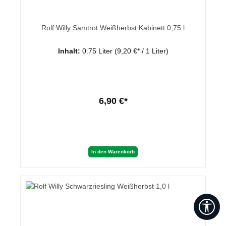
Rolf Willy Samtrot Weißherbst Kabinett 0,75 l
Inhalt:
0.75 Liter
(9,20 €* / 1 Liter)
6,90 €*
In den Warenkorb
Wer