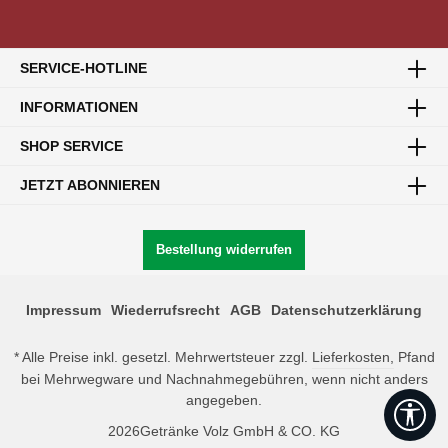
SERVICE-HOTLINE
ZUSTELLUNG IN IHREM GEBIET
INFORMATIONEN
Lassen Sie sich Ihre Bestellung bequem nach Hause
liefern.
SHOP SERVICE
JETZT ABONNIEREN
Bestellung widerrufen
LEERGUT? KEIN PROBLEM!
Geben Sie uns Ihr Leergut, wenn Sie neue Getränke
erhalten.
Impressum
Wiederrufsrecht
AGB
Datenschutzerklärung
* Alle Preise inkl. gesetzl. Mehrwertsteuer zzgl.
Lieferkosten,
Pfand
bei Mehrwegware und Nachnahmegebühren, wenn nicht anders
angegeben.
Wer
SICHERES SHOPPEN
2026
Getränke Volz GmbH & CO. KG
Dank SSL-Verschlüsselung ist Ihr Einkauf sicher.