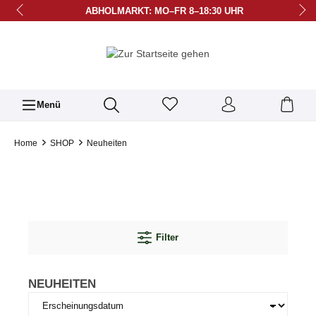
ABHOLMARKT: MO–FR 8–18:30 UHR
BÜRO: MO–FR 9–12 & 15–17 UHR
LIEFERUNG AB 39,90 € FREI ZZGL. PFAND
BERATUNG UNTER 07158-23 27
Menü
Home
SHOP
Neuheiten
Filter
NEUHEITEN