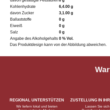
davon gesättigte Fettsäuren
0 g
Kohlenhydrate
6,4.00 g
davon Zucker
3,1.00 g
Ballaststoffe
0 g
Eiweiß
0 g
Salz
0 g
Angabe des Alkoholgehalts
0 % Vol.
Das Produktdesign kann von der Abbildung abweichen.
War
REGIONAL UNTERSTÜTZEN
ZUSTELLUNG IN IH
Wir liefern lokal und bieten
Lassen Sie sich