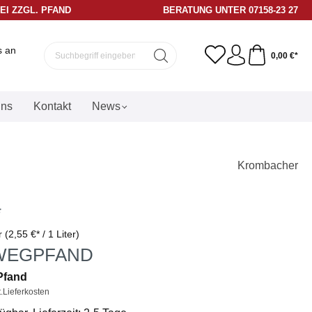
REI ZZGL. PFAND
BERATUNG UNTER 07158-23 27
s an
0,00 €*
uns
Kontakt
News
Krombacher
*
er
(2,55 €* / 1 Liter)
WEGPFAND
 Pfand
t.Lieferkosten