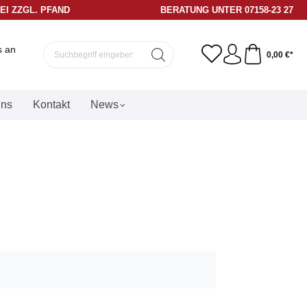
REI ZZGL. PFAND
BERATUNG UNTER 07158-23 27
s an
0,00 €*
uns
Kontakt
News